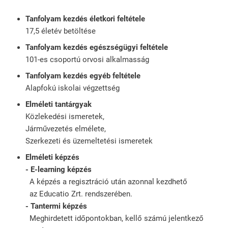
Tanfolyam kezdés életkori feltétele
17,5 életév betöltése
Tanfolyam kezdés egészségügyi feltétele
101-es csoportú orvosi alkalmasság
Tanfolyam kezdés egyéb feltétele
Alapfokú iskolai végzettség
Elméleti tantárgyak
Közlekedési ismeretek,
Járművezetés elmélete,
Szerkezeti és üzemeltetési ismeretek
Elméleti képzés
- E-learning képzés
A képzés a regisztráció után azonnal kezdhető
az Educatio Zrt. rendszerében.
- Tantermi képzés
Meghirdetett időpontokban, kellő számú jelentkező