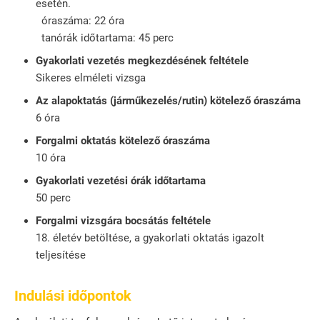
esetén.
óraszáma: 22 óra
tanórák időtartama: 45 perc
Gyakorlati vezetés megkezdésének feltétele
Sikeres elméleti vizsga
Az alapoktatás (járműkezelés/rutin) kötelező óraszáma
6 óra
Forgalmi oktatás kötelező óraszáma
10 óra
Gyakorlati vezetési órák időtartama
50 perc
Forgalmi vizsgára bocsátás feltétele
18. életév betöltése, a gyakorlati oktatás igazolt
teljesítése
Indulási időpontok