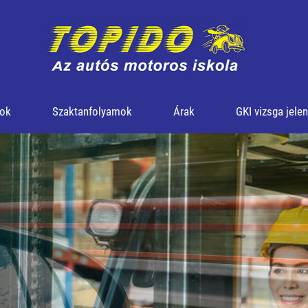
mok
Szaktanfolyamok
Árak
GKI vizsga jele