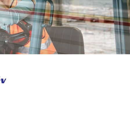
Mutatószámok
Topido Kft -
Adatvédelem
év