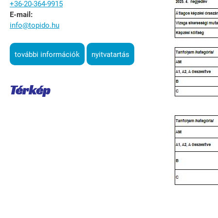
+36-20-364-9915
E-mail:
info@topido.hu
további információk
nyitvatartás
Térkép