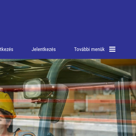
ntkezés
Jelentkezés
További menük
Oktatóink
Hírek
Online tananyagok
Letölthető
dokumentumok