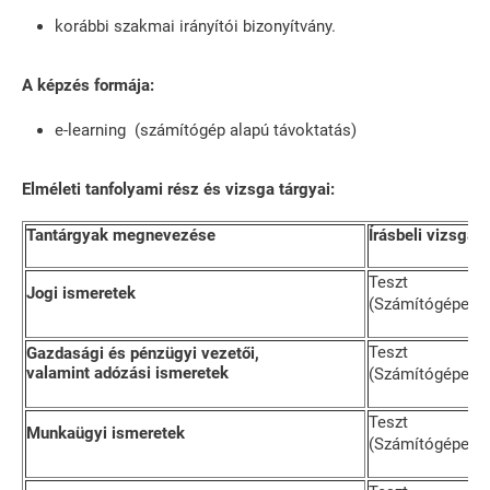
korábbi szakmai irányítói bizonyítvány.
A képzés formája:
e-learning (számítógép alapú távoktatás)
Elméleti tanfolyami rész és vizsga tárgyai:
Tantárgyak megnevezése
Írásbeli vizsga
Teszt
Jogi ismeretek
(Számítógépes e
Teszt
Gazdasági és pénzügyi vezetői,
valamint adózási ismeretek
(Számítógépes e
Teszt
Munkaügyi ismeretek
(Számítógépes e