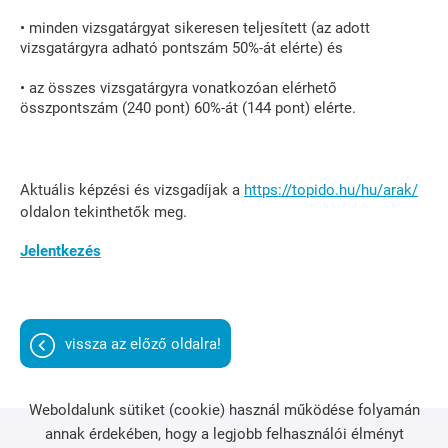
• minden vizsgatárgyat sikeresen teljesített (az adott
vizsgatárgyra adható pontszám 50%-át elérte) és
• az összes vizsgatárgyra vonatkozóan elérhető
összpontszám (240 pont) 60%-át (144 pont) elérte.
Aktuális képzési és vizsgadíjak a
https://topido.hu/hu/arak/
oldalon tekinthetők meg.
Jelentkezés
vissza az előző oldalra!
Weboldalunk sütiket (cookie) használ működése folyamán
annak érdekében, hogy a legjobb felhasználói élményt