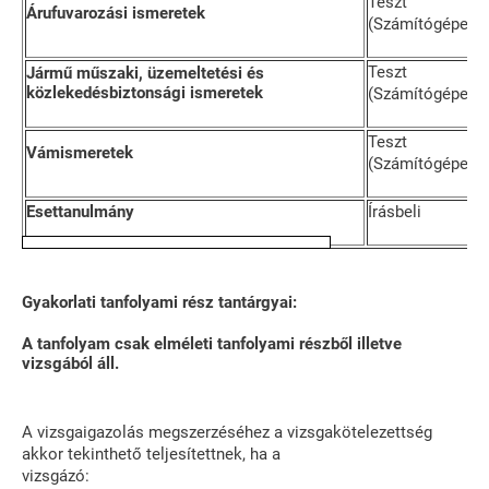
Teszt
Árufuvarozási ismeretek
(Számítógépes e
Teszt
Jármű műszaki, üzemeltetési és
közlekedésbiztonsági ismeretek
(Számítógépes e
Teszt
Vámismeretek
(Számítógépes e
Esettanulmány
Írásbeli
Gyakorlati tanfolyami rész tantárgyai:
A tanfolyam csak elméleti tanfolyami részből illetve
vizsgából áll.
A vizsgaigazolás megszerzéséhez a vizsgakötelezettség
akkor tekinthető teljesítettnek, ha a
vizsgázó: