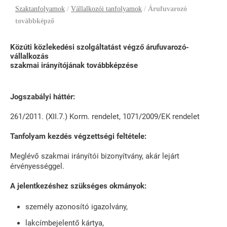
Szaktanfolyamok
/
Vállalkozói tanfolyamok
/
Árufuvarozó
továbbképző
Közúti közlekedési szolgáltatást végző árufuvarozó-
vállalkozás
szakmai irányítójának továbbképzése
Jogszabályi háttér:
261/2011. (XII.7.) Korm. rendelet, 1071/2009/EK rendelet
Tanfolyam kezdés végzettségi feltétele:
Meglévő szakmai irányítói bizonyítvány, akár lejárt
érvényességgel.
A jelentkezéshez szükséges okmányok:
személy azonosító igazolvány,
lakcímbejelentő kártya,